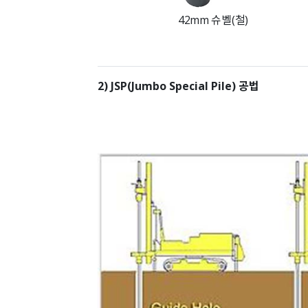
42mm 슈벨(철)
2) JSP(Jumbo Special Pile) 공법