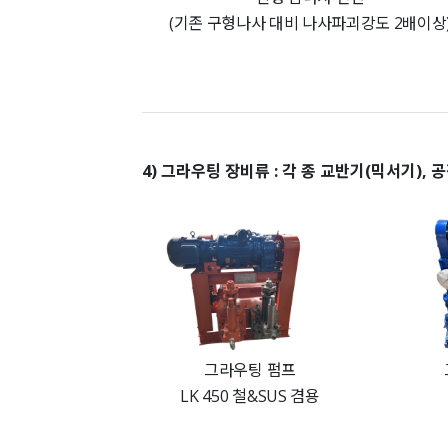
(기존 구형나사 대비 나사파괴강도 2배이상
4) 그라우팅 장비류 : 각 종 교반기(믹서기),
그라우팅 펌프
LK 450 철&SUS 겸용