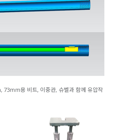
 73mm용 비트, 이중관, 슈벨과 함께 유압작