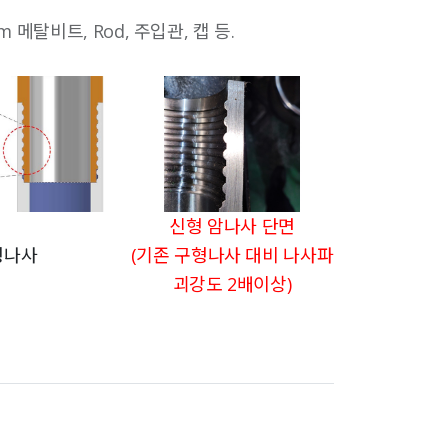
탈비트, Rod, 주입관, 캡 등.
신형 암나사 단면
형나사
(기존 구형나사 대비 나사파
괴강도 2배이상)