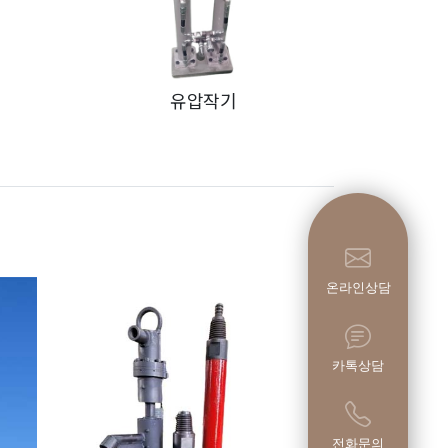
유압작기
온라인상담
카톡상담
전화문의