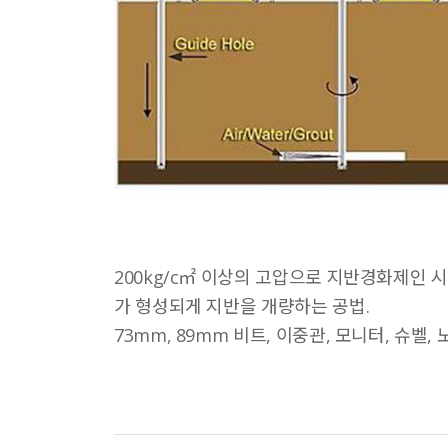
200kg/c㎡ 이상의 고압으로 지반경화제인
가 형성되게 지반을 개량하는 공법.
73mm, 89mm 비트, 이중관, 모니터, 슈벨, 