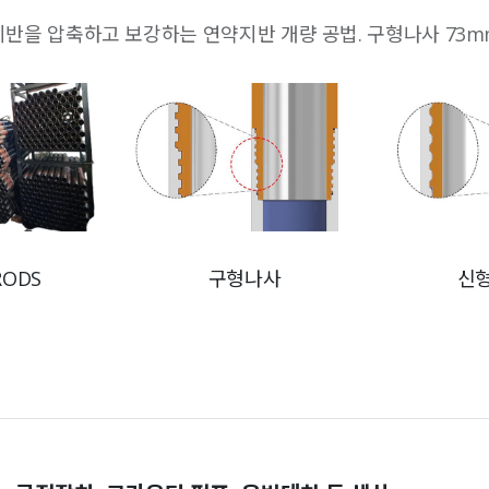
을 압축하고 보강하는 연약지반 개량 공법. 구형나사 73mm 메
RODS
구형나사
신