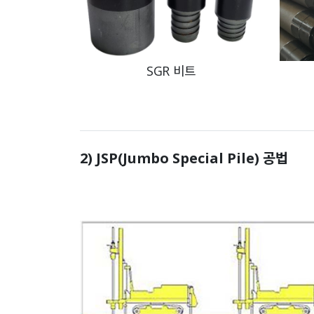
SGR 비트
2) JSP(Jumbo Special Pile) 공법