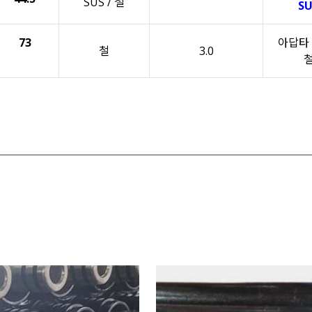
SUS / 철
SU
73
아답타 
철
3.0