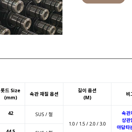
롯드 Size
길이 옵션
속관 재질 옵션
비
(mm)
(M)
42
속관
SUS / 철
상관
1.0 / 1.5 / 2.0 / 3.0
아답타
44.5