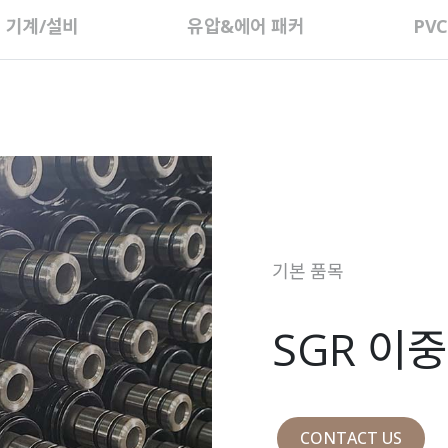
 기계/설비
유압&에어 패커
PV
기본 품목
SGR 이
CONTACT US