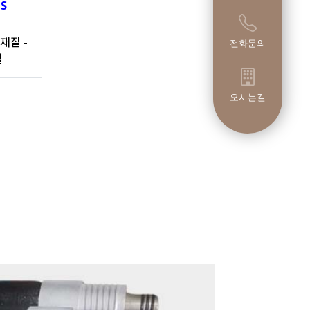
S
재질 -
전화문의
철
오시는길