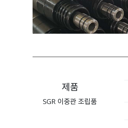
제품
SGR 이중관 조립품