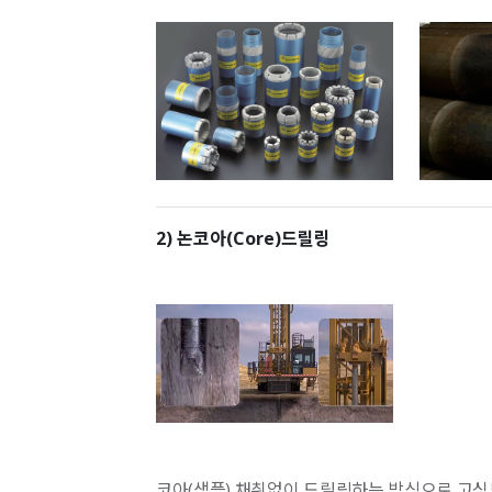
2) 논코아(Core)드릴링
코아(샘플) 채취없이 드릴링하는 방식으로 고심도