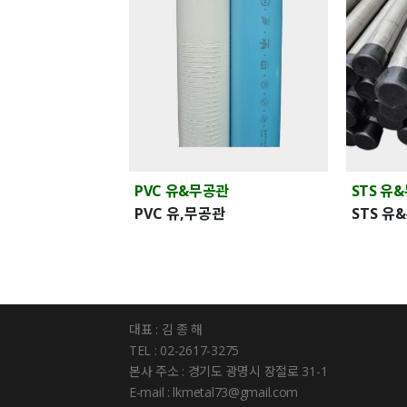
PVC 유&무공관
STS 유
PVC 유,무공관
STS 유
대표 : 김 종 해
TEL : 02-2617-3275
본사 주소 : 경기도 광명시 장절로 31-1
E-mail : lkmetal73@gmail.com