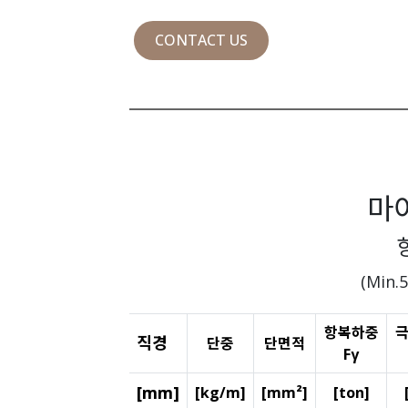
CONTACT US
마
(Min.
항복하중
직경
단중
단면적
Fγ
[mm]
[kg/m]
[mm²]
[ton]