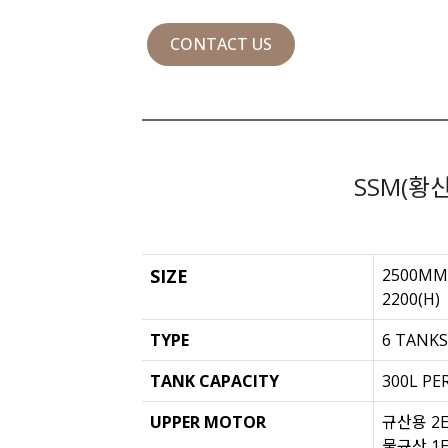
CONTACT US
SSM(황
SIZE
2500MM(
2200(H)
TYPE
6 TANKS
TANK CAPACITY
300L PE
UPPER MOTOR
규산용 2EA
물규산 1E