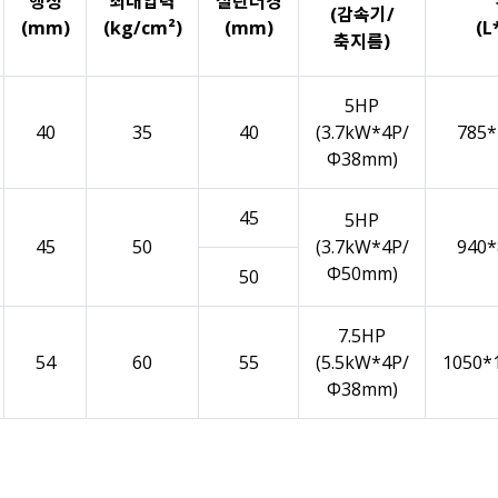
행정
최대압력
실린더경
(감속기/
(mm)
(kg/cm²)
(mm)
(L
축지름)
5HP
40
35
40
(3.7kW*4P/
785*
Φ38mm)
45
5HP
45
50
(3.7kW*4P/
940*
Φ50mm)
50
7.5HP
54
60
55
(5.5kW*4P/
1050*
Φ38mm)