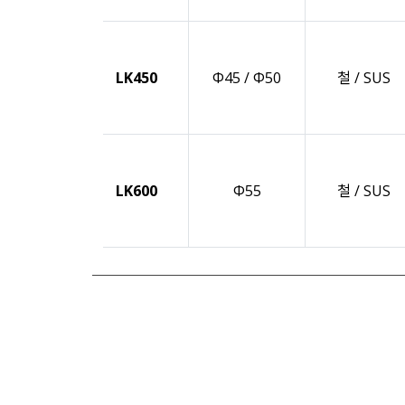
LK450
Φ45 / Φ50
철 / SUS
LK600
Φ55
철 / SUS