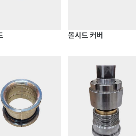
드
볼시드 커버