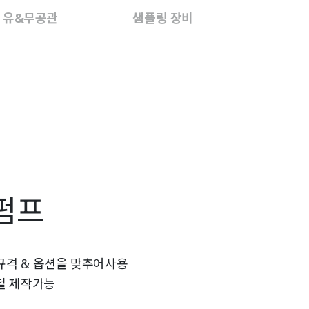
C 유&무공관
샘플링 장비
펌프
규격 & 옵션을 맞추어사용
 철 제작가능