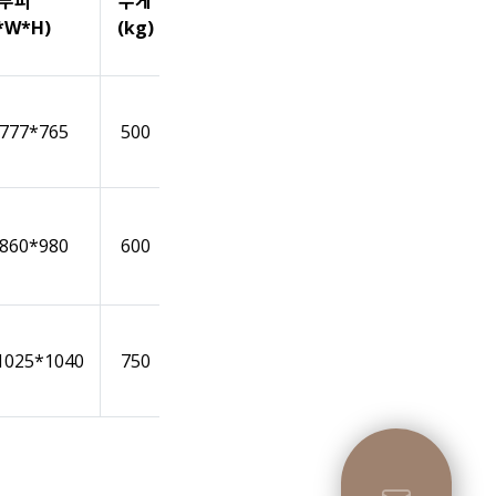
부피
무게
비고
*W*H)
(kg)
777*765
500
기본형
860*980
600
(철)
1025*1040
750