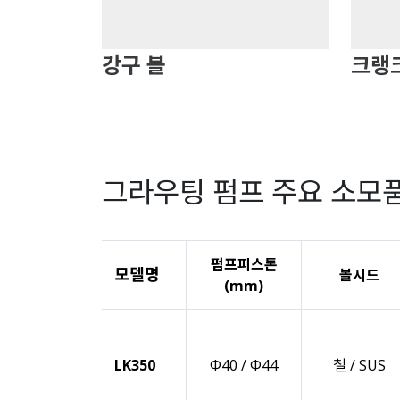
강구 볼
크랭
그라우팅 펌프 주요 소모
펌프피스톤
모델명
볼시드
(mm)
LK350
Φ40 / Φ44
철 / SUS