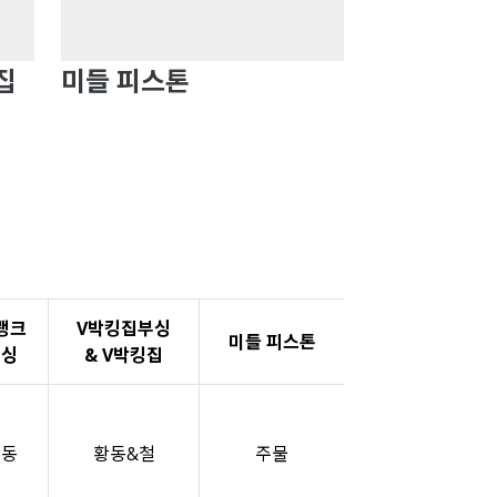
집
미들 피스톤
랭크
V박킹집부싱
미들 피스톤
부싱
& V박킹집
황동
황동&철
주물