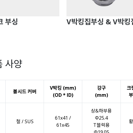
크 부싱
V박킹집부싱 & V박킹
품 사양
V박킹 (mm)
강구
크
볼시드 커버
(OD * ID)
(mm)
상&하부용
61x41 /
Φ25.4
철 / SUS
61x45
T블럭용
Φ19.05