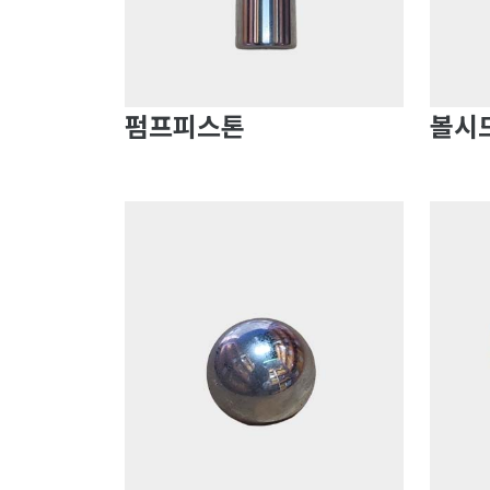
펌프피스톤
볼시