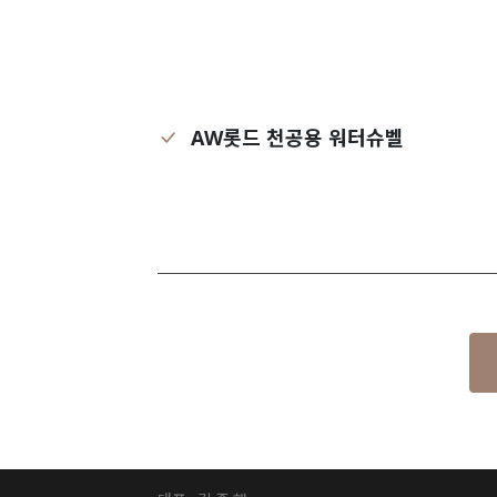
AW롯드 천공용 워터슈벨