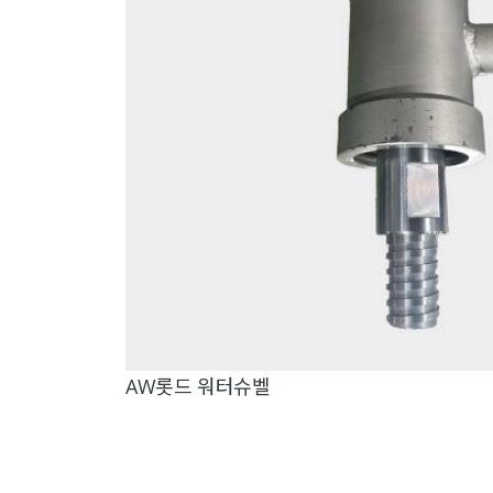
AW롯드 워터슈벨