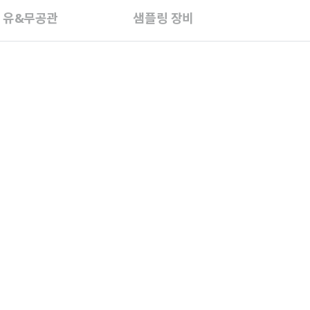
C 유&무공관
샘플링 장비