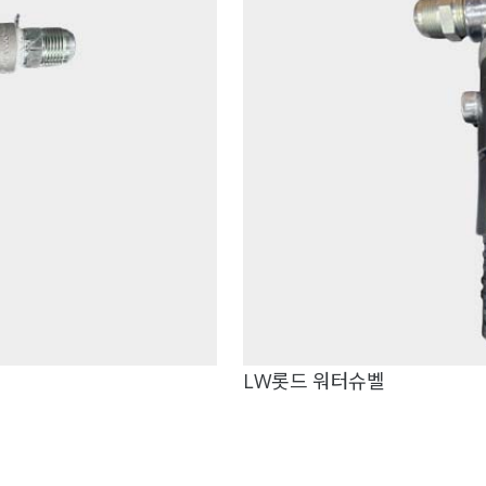
LW롯드 워터슈벨