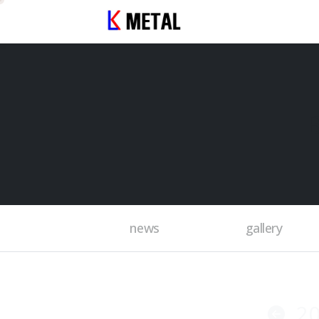
news
gallery
2