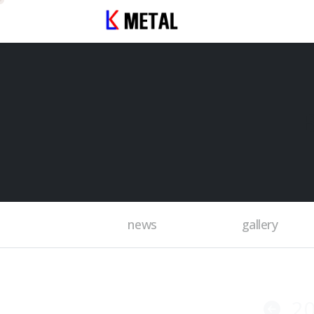
news
gallery
2