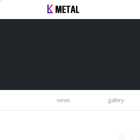
news
gallery
2