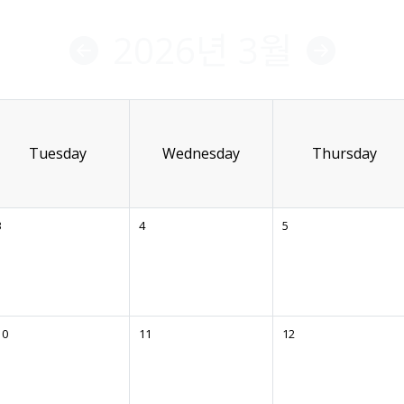
2026년 3월
Tuesday
Wednesday
Thursday
3
4
5
10
11
12