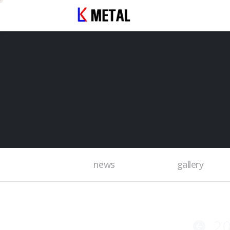
news
gallery
2