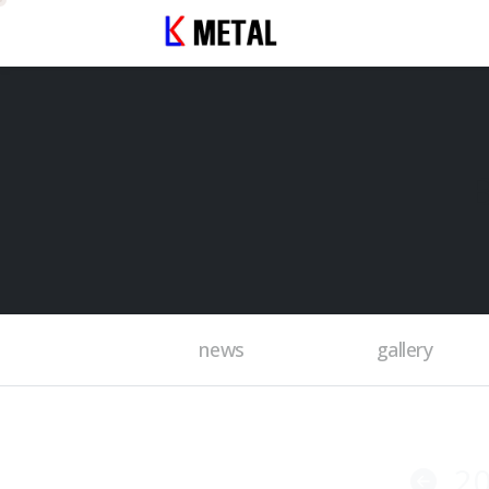
news
gallery
2