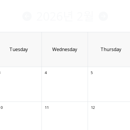
2026년 2월
Tuesday
Wednesday
Thursday
3
4
5
10
11
12