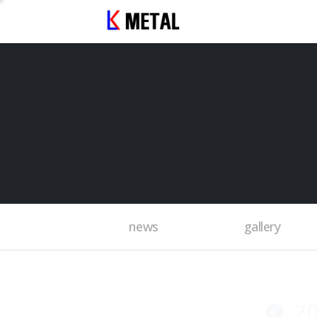
news
gallery
2