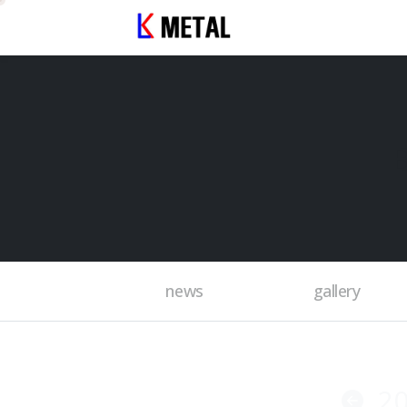
news
gallery
2