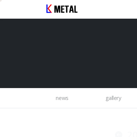
news
gallery
2