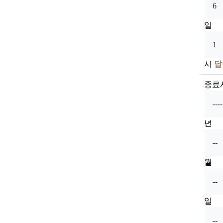
일
시
달
종료
년
월
일