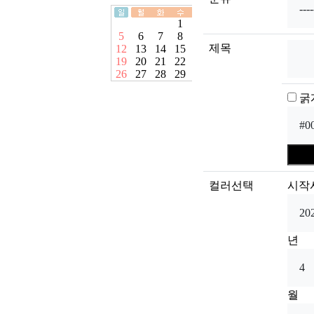
제목
굵
컬러선택
시작
년
월