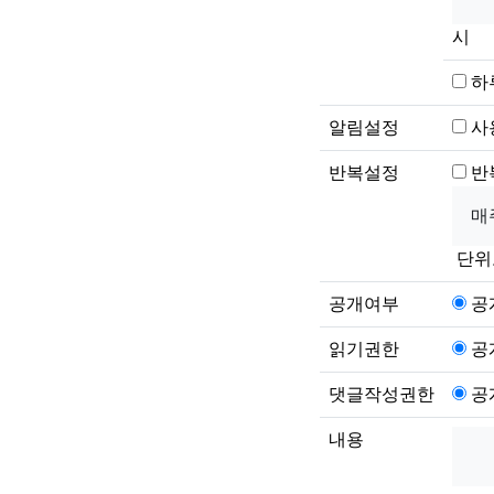
시
하
알림설정
사
반복설정
반
단위
공개여부
공
읽기권한
공
댓글작성권한
공
내용