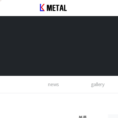
news
gallery
분류