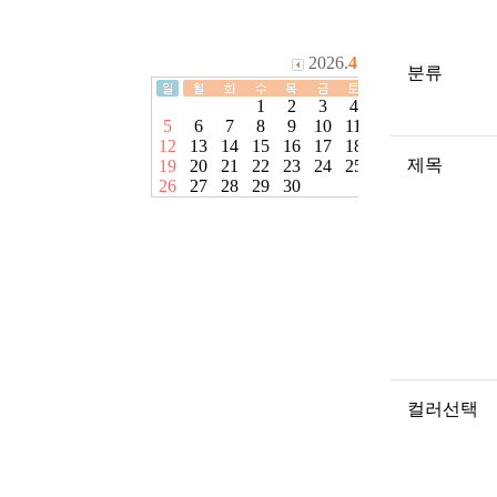
분류
제목
컬러선택