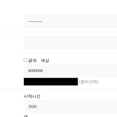
굵게 색상
[컬러선택]
시작시간
년