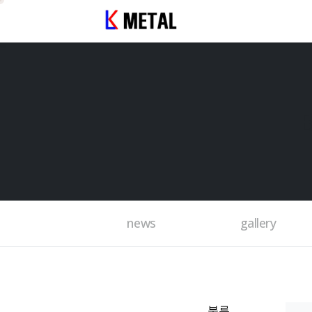
news
gallery
분류