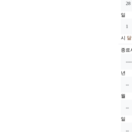
일
시
달
종료
년
월
일