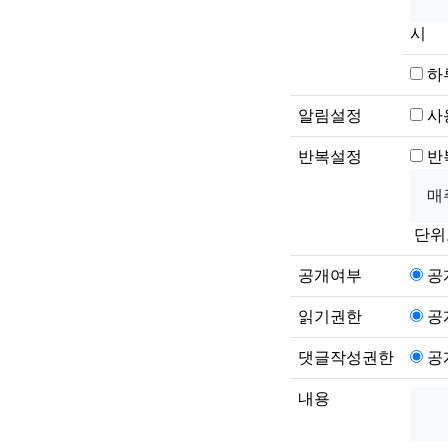
시
하
알림설정
사
반복설정
반
단위
공개여부
공
읽기권한
공
댓글작성권한
공
내용