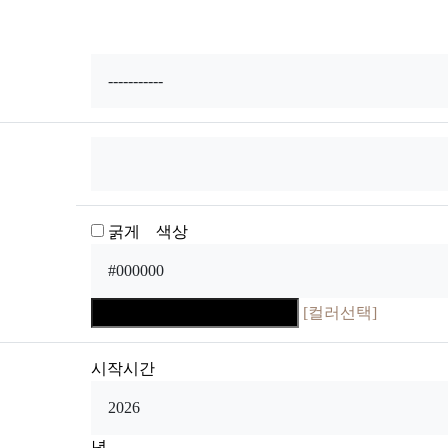
굵게 색상
[컬러선택]
시작시간
년