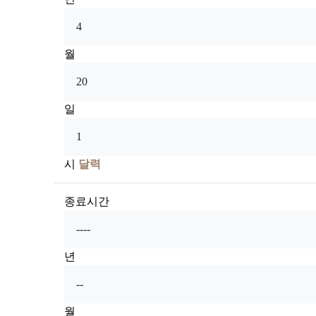
월
일
시
달력
종료시간
년
월