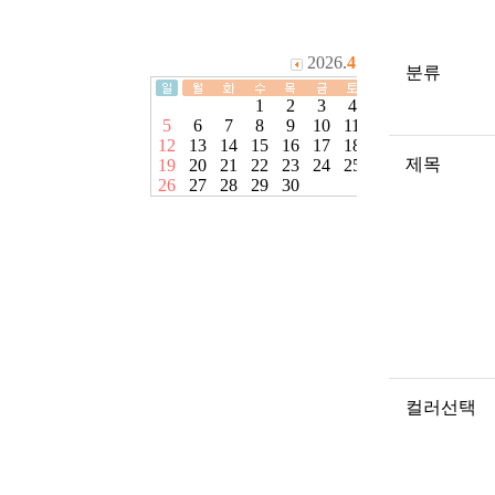
분류
제목
컬러선택