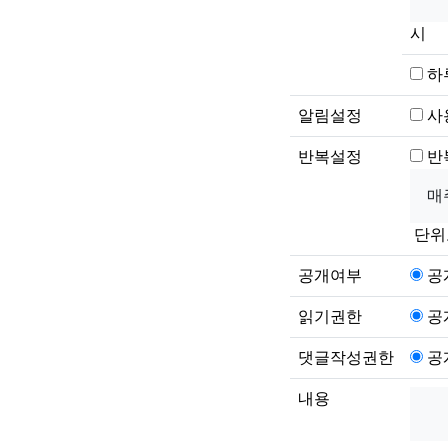
시
하
알림설정
사
반복설정
반
단위
공개여부
공
읽기권한
공
댓글작성권한
공
내용