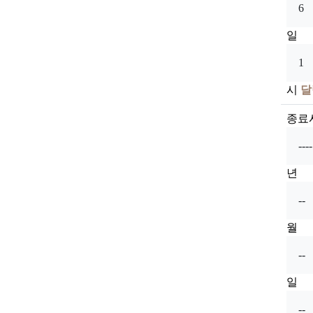
일
시
달
종료
년
월
일