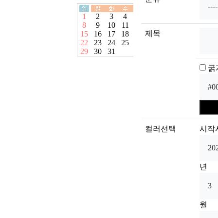
제목
굵
컬러선택
시작
년
월