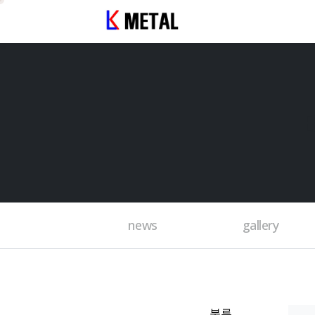
news
gallery
분류