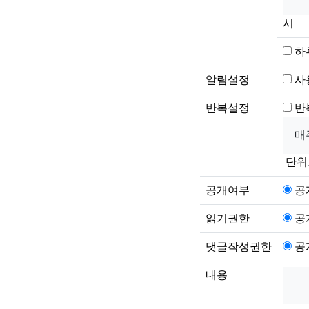
시
하
알림설정
사
반복설정
반
단위
공개여부
공
읽기권한
공
댓글작성권한
공
내용