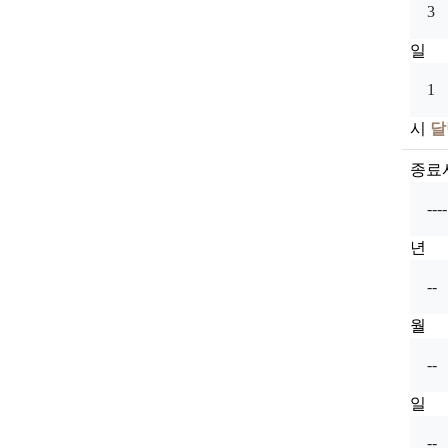
일
시
달
종료
년
월
일