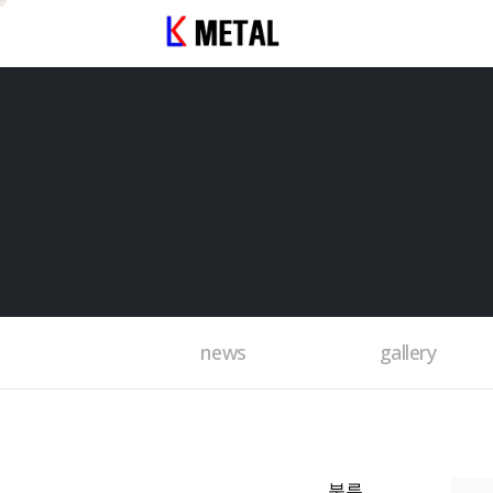
news
gallery
분류