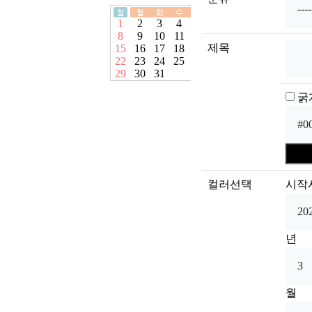
제목
굵
컬러선택
시작
년
월