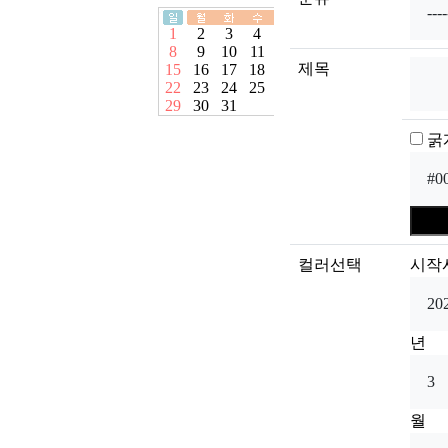
제목
굵
컬러선택
시작
년
월