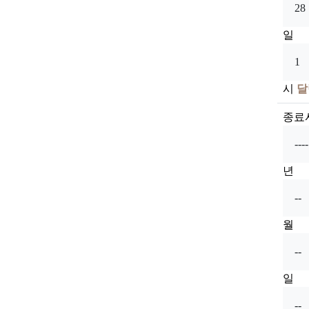
일
시
달
종료
년
월
일