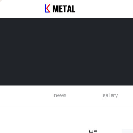
news
gallery
분류