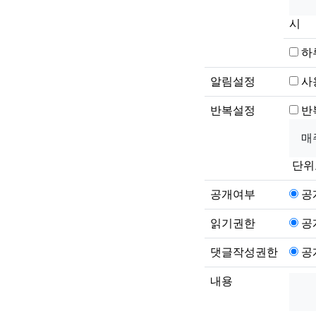
시
하
알림설정
사
반복설정
반
단위
공개여부
공
읽기권한
공
댓글작성권한
공
내용