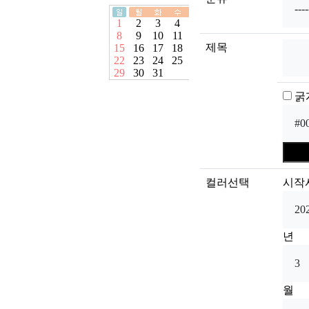
제목
굵
컬러선택
시작
년
월