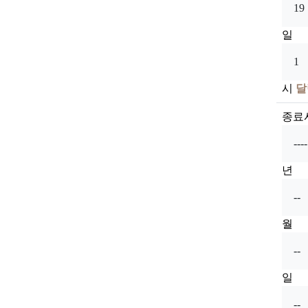
일
시
달
종료
년
월
일