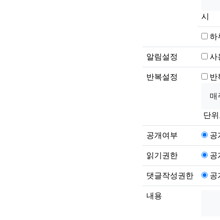
시
하
알림설정
사
반복설정
반
단위
공개여부
공
읽기권한
공
댓글작성권한
공
내용