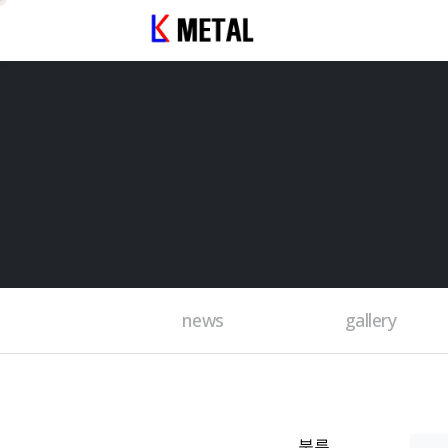
news
gallery
분류