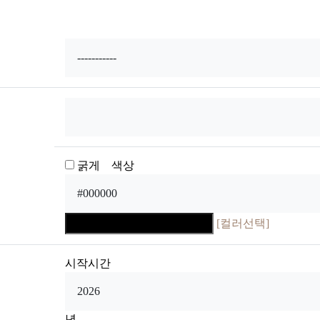
굵게 색상
[컬러선택]
시작시간
년