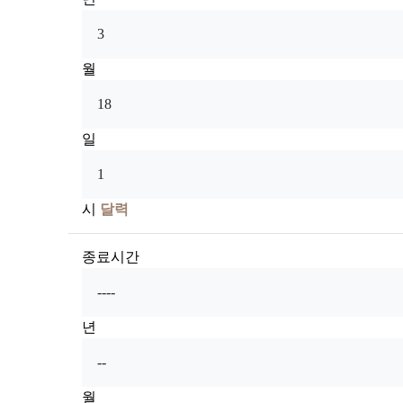
월
일
시
달력
종료시간
년
월