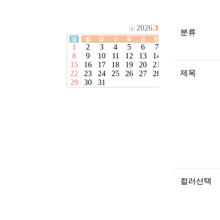
분류
제목
컬러선택