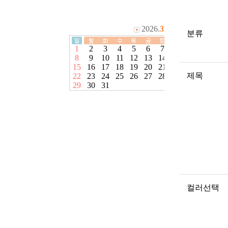
분류
제목
컬러선택