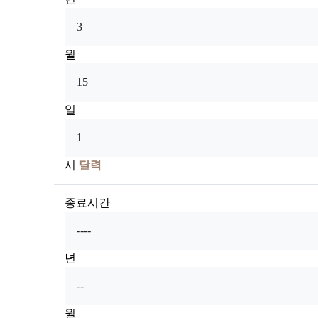
월
일
시
달력
종료시간
년
월