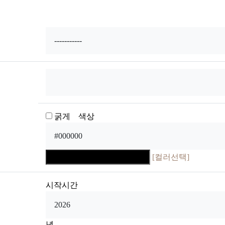
굵게 색상
[컬러선택]
시작시간
년