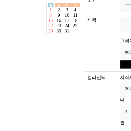
제목
굵
컬러선택
시작
년
월