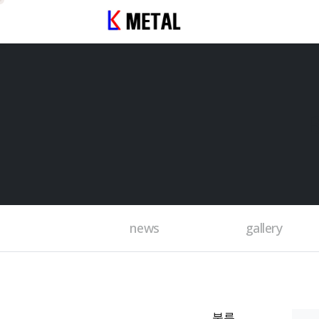
news
gallery
분류