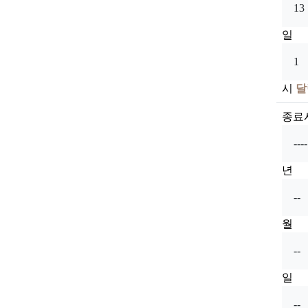
일
시
달
종료
년
월
일