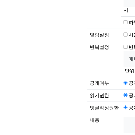
시
하
알림설정
사
반복설정
반
단위
공개여부
공
읽기권한
공
댓글작성권한
공
내용