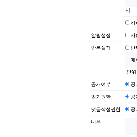
시
하
알림설정
사
반복설정
반
단위
공개여부
공
읽기권한
공
댓글작성권한
공
내용