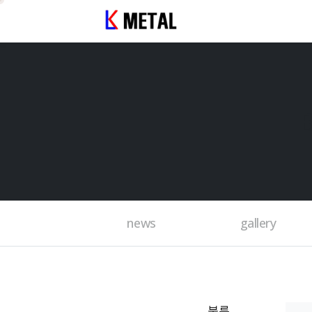
news
gallery
분류