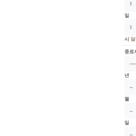
일
시
달
종료
년
월
일