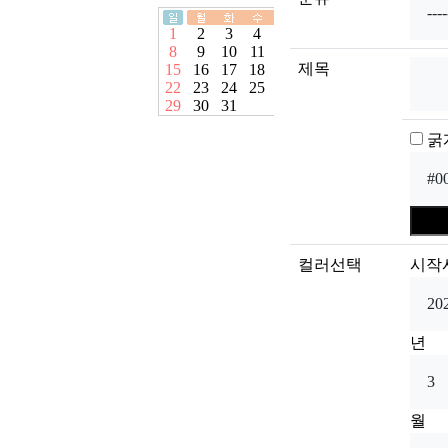
제목
굵
컬러선택
시작
년
월