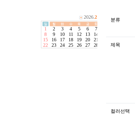
분류
제목
컬러선택