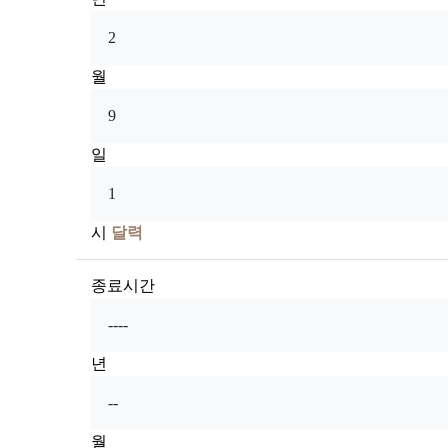
월
일
시
달력
종료시간
년
월