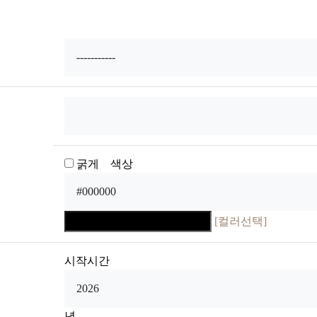
굵게 색상
[컬러선택]
시작시간
년