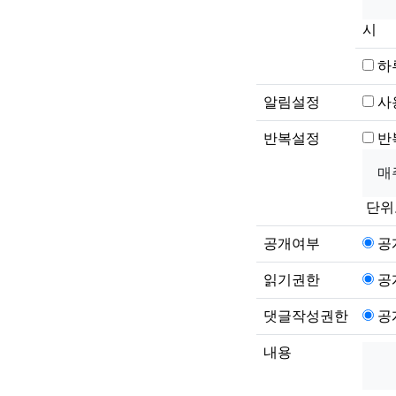
시
하
알림설정
사
반복설정
반
단위
공개여부
공
읽기권한
공
댓글작성권한
공
내용