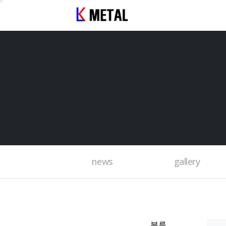
news
gallery
분류