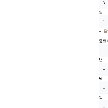
일
시
달
종료
년
월
일