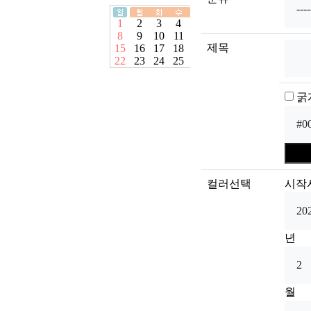
제목
굵
컬러선택
시작
년
월