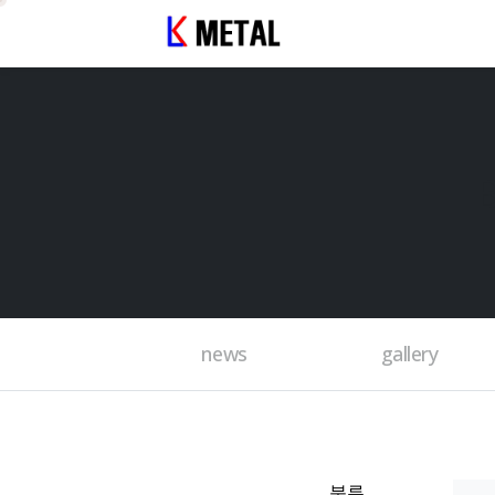
news
gallery
분류