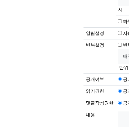
시
하
알림설정
사
반복설정
반
단위
공개여부
공
읽기권한
공
댓글작성권한
공
내용