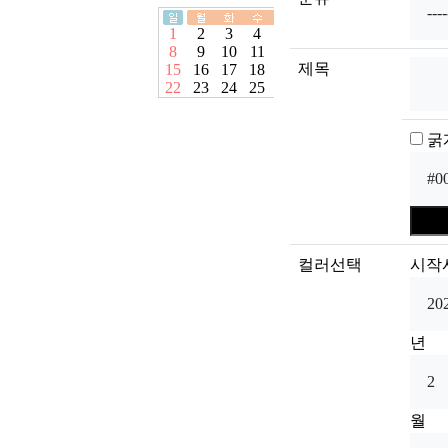
제목
굵
컬러선택
시작
년
월