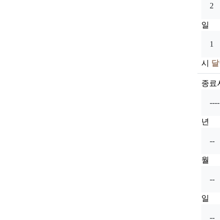
일
시
달
종료
년
월
일