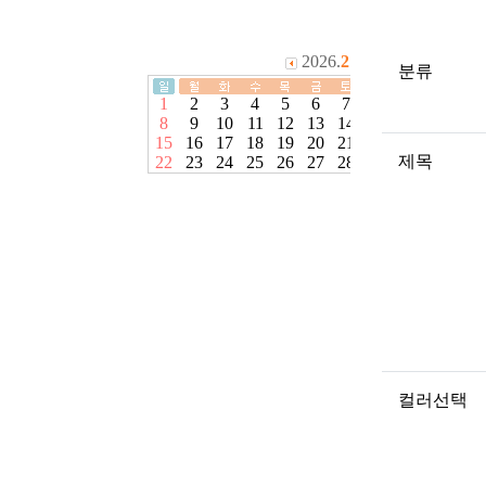
분류
제목
컬러선택