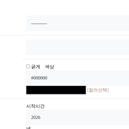
굵게 색상
[컬러선택]
시작시간
년