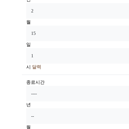
월
일
시
달력
종료시간
년
월