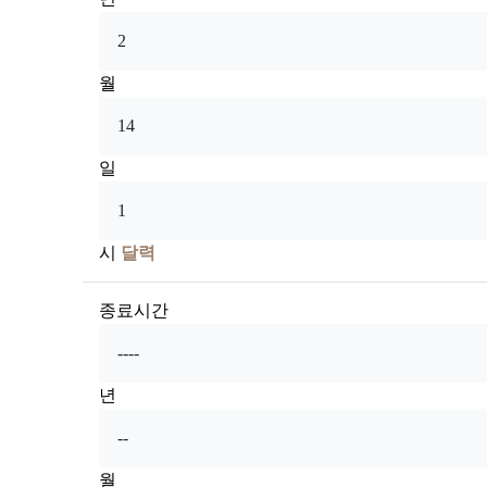
월
일
시
달력
종료시간
년
월