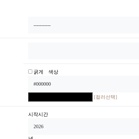
굵게 색상
[컬러선택]
시작시간
년