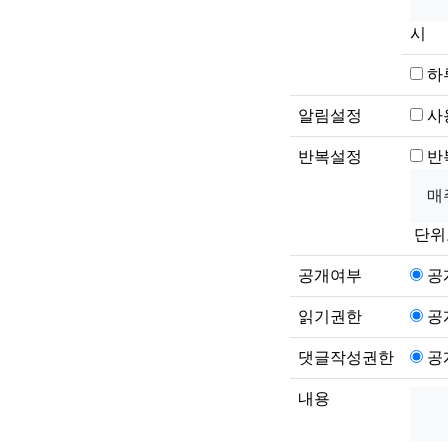
시
하
알림설정
사
반복설정
반
단위
공개여부
공
읽기권한
공
댓글작성권한
공
내용