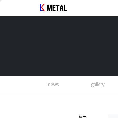
news
gallery
분류