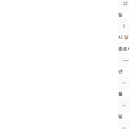
일
시
달
종료
년
월
일