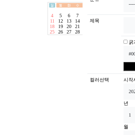
제목
굵
컬러선택
시작
년
월