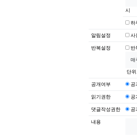
시
하
알림설정
사
반복설정
반
단위
공개여부
공
읽기권한
공
댓글작성권한
공
내용