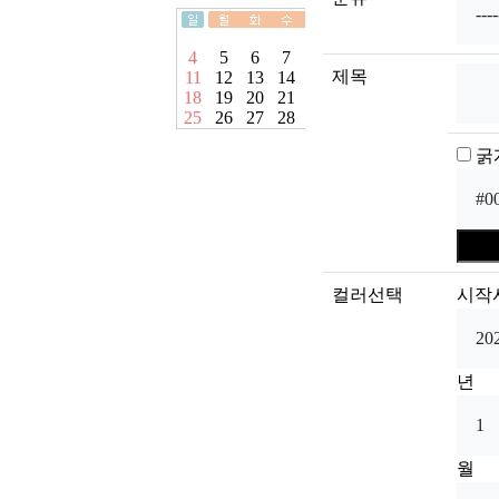
제목
굵
컬러선택
시작
년
월