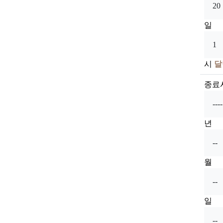
일
시
달
종료
년
월
일