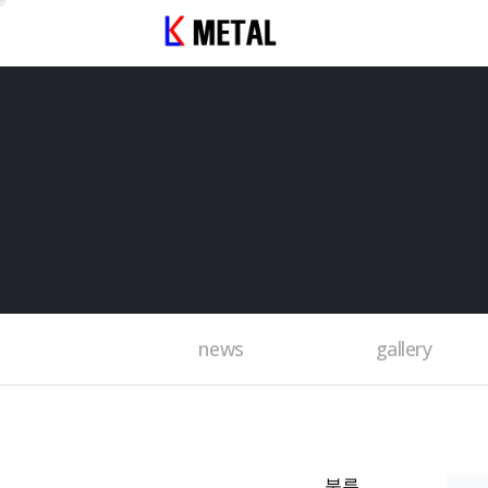
news
gallery
분류