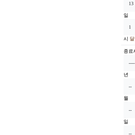
일
시
달
종료
년
월
일