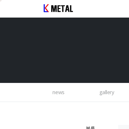
news
gallery
분류