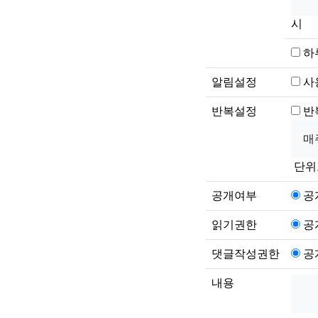
시
하
알림설정
사
반복설정
반
단위
공개여부
공
읽기권한
공
댓글작성권한
공
내용