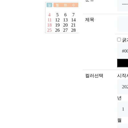
제목
굵
컬러선택
시작
년
월