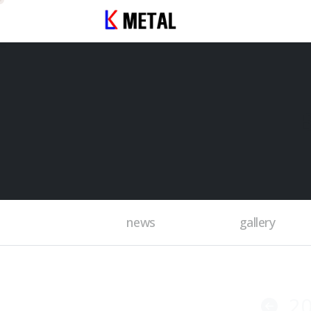
news
gallery
2