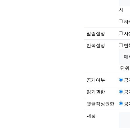
시
하
알림설정
사
반복설정
반
단위
공개여부
공
읽기권한
공
댓글작성권한
공
내용