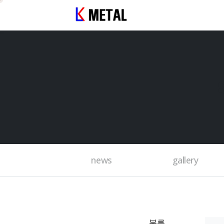
news
gallery
분류