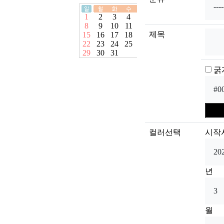
제목
굵
컬러선택
시작
년
월