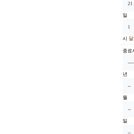
일
시
달
종료
년
월
일