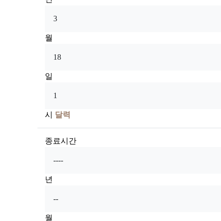
월
일
시
달력
종료시간
년
월