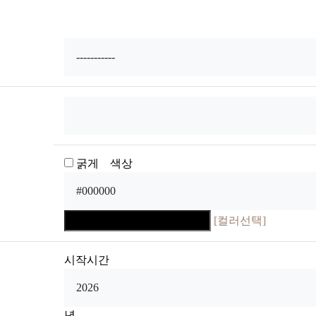
굵게 색상
[컬러선택]
시작시간
년