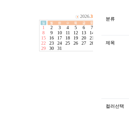
분류
제목
컬러선택