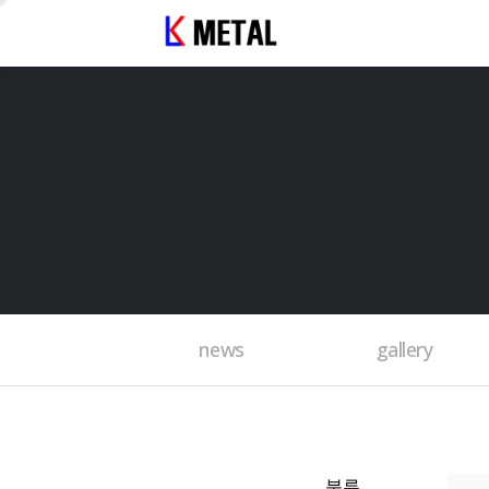
news
gallery
분류