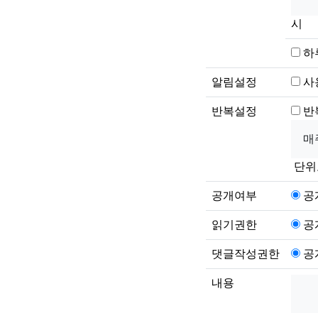
시
하
알림설정
사
반복설정
반
단위
공개여부
공
읽기권한
공
댓글작성권한
공
내용