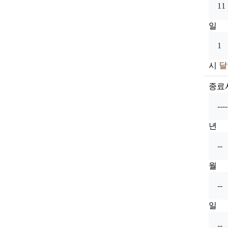
일
시
달
종료
년
월
일