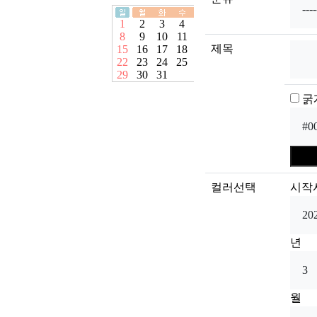
제목
굵
컬러선택
시작
년
월